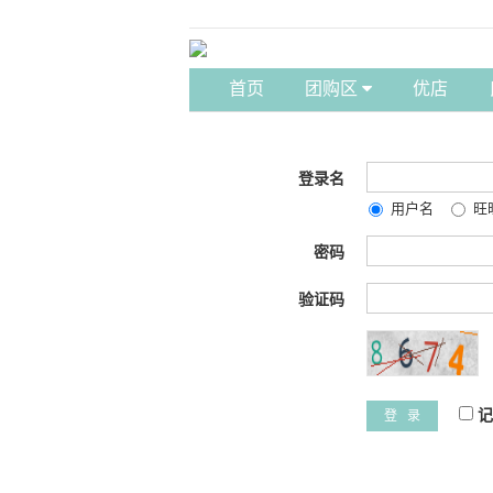
首页
团购区
优店
登录名
用户名
旺
密码
验证码
记
登 录