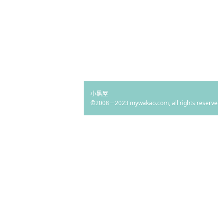
小黑屋
©2008－2023 mywakao.com, all rights reserve