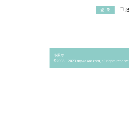
记
登 录
小黑屋
©2008－2023 mywakao.com, all rights reserve