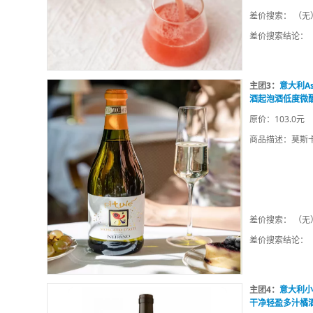
差价搜索： （无
差价搜索结论：
主团3：
意大利A
酒起泡酒低度微
原价：103.0元
商品描述：莫斯
差价搜索： （无
差价搜索结论：
主团4：
意大利小
干净轻盈多汁橘