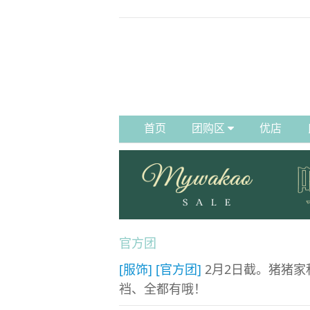
首页
团购区
优店
官方团
[服饰]
[官方团]
2月2日截。猪猪
裆、全都有哦！