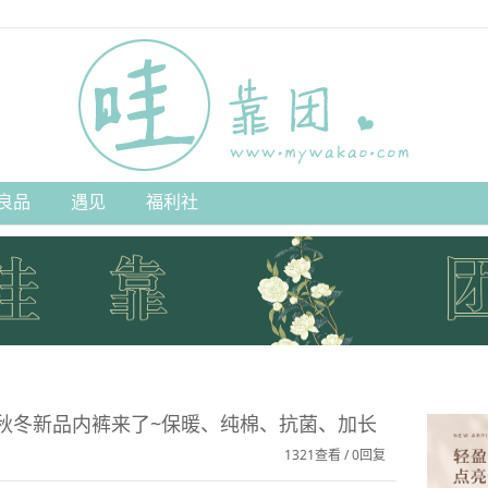
良品
遇见
福利社
家秋冬新品内裤来了~保暖、纯棉、抗菌、加长
1321查看 / 0回复