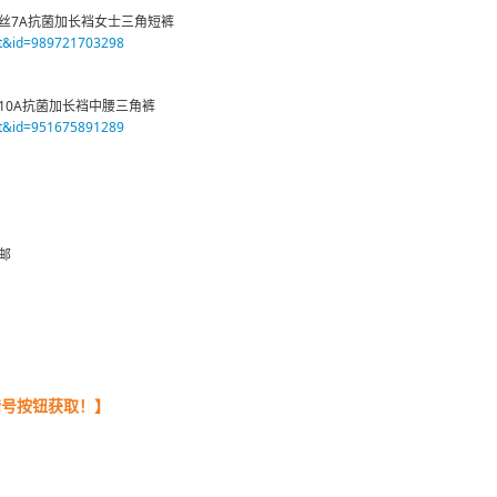
蕾丝7A抗菌加长裆女士三角短裤
t=t&id=989721703298
10A抗菌加长裆中腰三角裤
t=t&id=951675891289
邮
暗号按钮获取！】