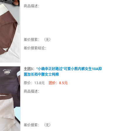
商品描述：
差价搜索： （无）
差价搜索结论：
主团3：
“小确幸正好路过”可爱小熊内裤女生10A抑
菌加长裆中腰女士纯棉
原价：13.8元
团价：8.5元
商品描述：
差价搜索： （无）