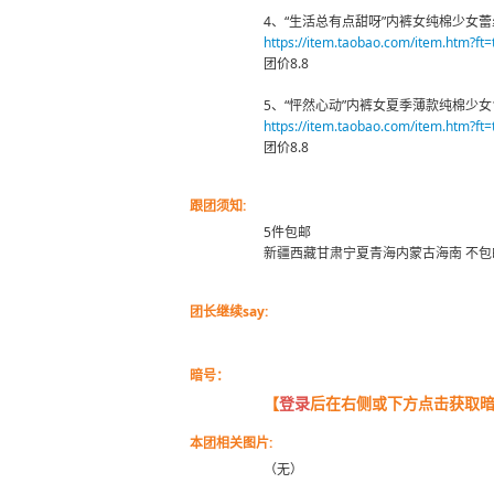
4、“生活总有点甜呀”内裤女纯棉少女
https://item.taobao.com/item.htm?f
团价8.8
5、“怦然心动”内裤女夏季薄款纯棉少女
https://item.taobao.com/item.htm?f
团价8.8
跟团须知:
5件包邮
新疆西藏甘肃宁夏青海内蒙古海南 不包
团长继续say:
暗号：
【
登录
后在右侧或下方点击获取
本团相关图片:
（无）