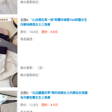
差价搜索结论：
主团4：
“心动落在某一刻”软糯羊绒感10A抑菌女生
内裤纯棉裆女士三角裤
原价：14.8元
团价：8.8元
商品描述：
差价搜索： （无）
差价搜索结论：
主团5：
“云边藏着好梦”简约纯棉女士内裤加长裆撞
色中腰包臀女生三角裤
原价：12.8元
团价：8.5元