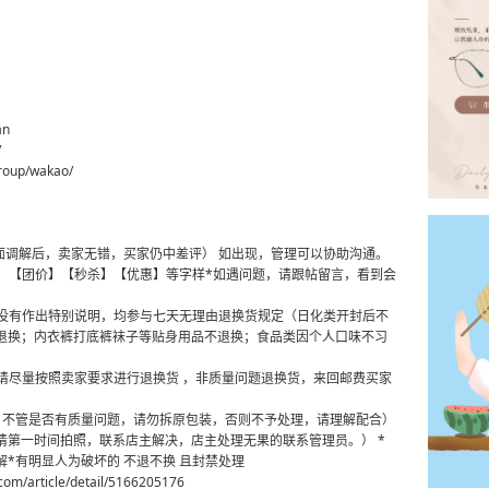
an
/
oup/wakao/
面调解后，卖家无错，买家仍中差评） 如出现，管理可以协助沟通。
购】【团价】【秒杀】【优惠】等字样*如遇问题，请跟帖留言，看到会
若没有作出特别说明，均参与七天无理由退换货规定（日化类开封后不
退换；内衣裤打底裤袜子等贴身用品不退换；食品类因个人口味不习
并请尽量按照卖家要求进行退换货 ，非质量问题退换货，来回邮费买家
：不管是否有质量问题，请勿拆原包装，否则不予处理，请理解配合）
请第一时间拍照，联系店主解决，店主处理无果的联系管理员。） *
*有明显人为破坏的 不退不换 且封禁处理
article/detail/5166205176