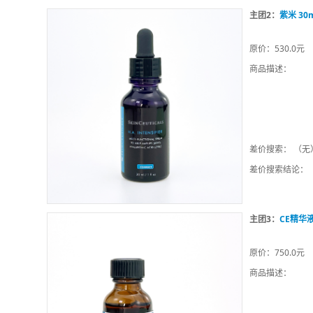
主团2：
紫米 30
原价：530.0元
商品描述：
差价搜索： （无
差价搜索结论：
主团3：
CE精华
原价：750.0元
商品描述：