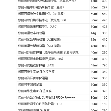
修丽可焕活修护眼部精华凝露（抗氧化产品）
15ml
400
修丽可植萃舒缓亮妍精华露（色修）
30ml
297
修丽可烟酰胺多重修护乳（B3乳液）
50ml
540
修丽可臻白焕彩精华液（发光瓶;DD）
30ml
490
修丽可焕采无瑕精华乳（APC)
30ml
425
修丽可紧致丰润眼霜
14g
300
修丽可紧致塑颜眼霜（AGE眼霜)
15g
410
修丽可紧致塑颜面霜（AGE面霜)
48ml
880
修丽可舒颜修护霜（原净颜焕肤霜;表皮修护霜）
40ml
290
修丽可赋颜丰盈精华液(紫米、HA）
30ml
490
修丽可皮脂膜修护霜（242）
48ml
790
修丽可维生素B5保湿精华液
30ml
340
修丽可海洋菁萃保湿霜
60ml
350
修丽可丰润保湿霜
60ml
350
修丽可维生素B5保湿面膜
75ml
320
修丽可菁致容颜日光防晒乳SPF50+ PA++++
30ml
160
修丽可焕彩亮白日光防护霜SPF35
30ml
150
甘醇酸焕肤晚霜 G4晚霜
50ml
290