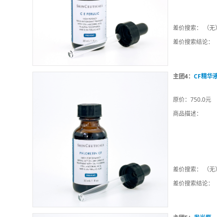
差价搜索： （无
差价搜索结论：
主团4：
CF精华
原价：750.0元
商品描述：
差价搜索： （无
差价搜索结论：