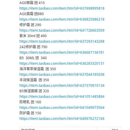
AGE眼霜 团 410
https://item.taobao.com/item.htm?id=637698895818
AGE面霜 团880
https://item.taobao.com/item.htm?id=636825086218
修护霜 团 290
https://item.taobao.com/item.htm?id=641726663509
紫米 30ml 团 490
https://item.taobao.com/item.htm?id=637293143298
242修护霜 团 790
https://item.taobao.com/item.htm?id=636687156781
B5 30ML 团 340
https://item.taobao.com/item.htm?id=636283320131
海洋菁萃保湿霜 团 350
https://item.taobao.com/item.htm?id=637044185038
丰润保湿霜 团 350
https://item.taobao.com/item.htm?id=637370910134
B5保湿面膜 团 320
https://item.taobao.com/item.htm?id=641051485884
防晒乳 团 160
https://item.taobao.com/item.htm?id=641049973564
防护霜 团 150
https://item.taobao.com/item.htm?id=640676272166