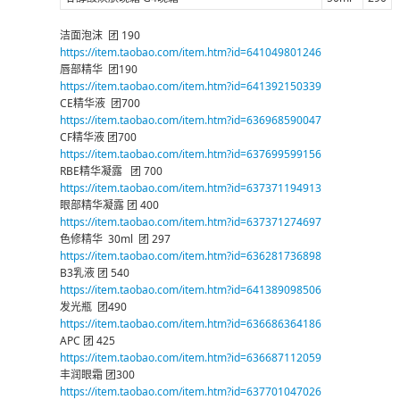
洁面泡沫 团 190
https://item.taobao.com/item.htm?id=641049801246
唇部精华 团190
https://item.taobao.com/item.htm?id=641392150339
CE精华液 团700
https://item.taobao.com/item.htm?id=636968590047
CF精华液 团700
https://item.taobao.com/item.htm?id=637699599156
RBE精华凝露 团 700
https://item.taobao.com/item.htm?id=637371194913
眼部精华凝露 团 400
https://item.taobao.com/item.htm?id=637371274697
色修精华 30ml 团 297
https://item.taobao.com/item.htm?id=636281736898
B3乳液 团 540
https://item.taobao.com/item.htm?id=641389098506
发光瓶 团490
https://item.taobao.com/item.htm?id=636686364186
APC 团 425
https://item.taobao.com/item.htm?id=636687112059
丰润眼霜 团300
https://item.taobao.com/item.htm?id=637701047026