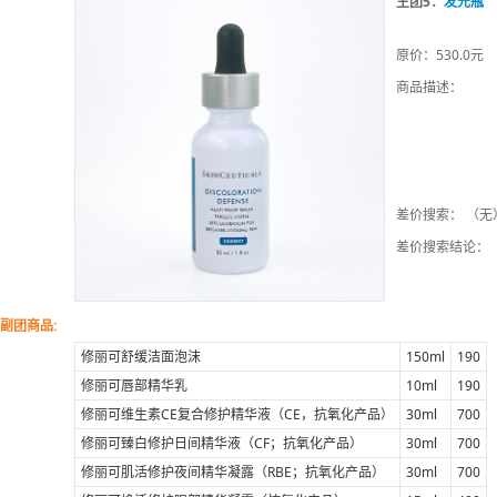
主团5：
发光瓶
原价：530.0元
商品描述：
差价搜索： （无
差价搜索结论：
副团商品:
修丽可舒缓洁面泡沫
150ml
190
修丽可唇部精华乳
10ml
190
修丽可维生素CE复合修护精华液（CE，抗氧化产品）
30ml
700
修丽可臻白修护日间精华液（CF；抗氧化产品）
30ml
700
修丽可肌活修护夜间精华凝露（RBE；抗氧化产品）
30ml
700