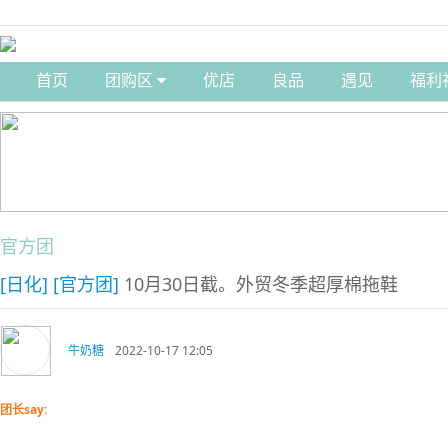
首页
团购区
优店
良品
遇见
福利
官方团
[日化]
[官方团]
10月30日截。外贸冬季超厚棉拖鞋
牛奶糖
2022-10-17 12:05
团长say: