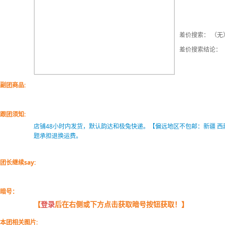
差价搜索： （无
差价搜索结论：
副团商品:
跟团须知:
店铺48小时内发货，默认韵达和极兔快递。【偏远地区不包邮：新疆 西藏
题承担退换运费。
团长继续say:
暗号：
【
登录
后在右侧或下方点击获取暗号按钮获取！】
本团相关图片: