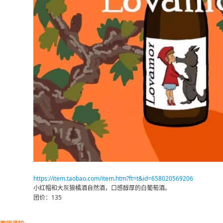
https://item.taobao.com/item.htm?ft=t&id=658020569206
小红帽和大灰狼橘酒自然酒，口感醇厚的白葡萄酒。
团价：135