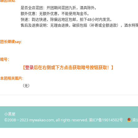
跟团须知:
是否全店混团：开团期间混团九折，酒具除外。
额外优惠：无额外优惠，不能使用淘金币。
快递：韵达快递，除偏远地区包邮，拍下48小时内发货。
售后及退换说明：无理由退换，破损包赔（补寄或全额退款），酒水特
团长继续say:
暗号：
【
登录
后在右侧或下方点击获取暗号按钮获取！】
本团相关图片:
（无）
小黑屋
©2008－2023 mywakao.com, all rights reserved.
渝ICP备19014502号
渝公