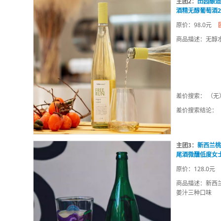
主团2：
田园酿造
酒精无醇葡萄酒2
原价：98.0元
商品描述：无醇
差价搜索： （无
差价搜索结论：
主团3：
新西兰桃
尾酒微醺低度女
原价：128.0元
商品描述：新西
姜汁三种口味