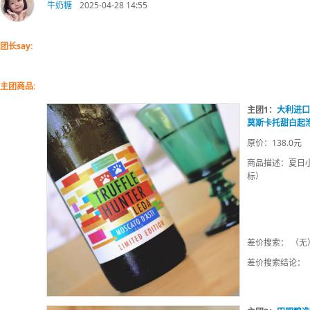
牛奶糖
2025-04-28 14:55
团长say:
主团商品:
主团1：
大利进口m
莫斯卡托甜白起
原价：138.0元
商品描述：夏日
标）
差价搜索： （无
差价搜索结论：