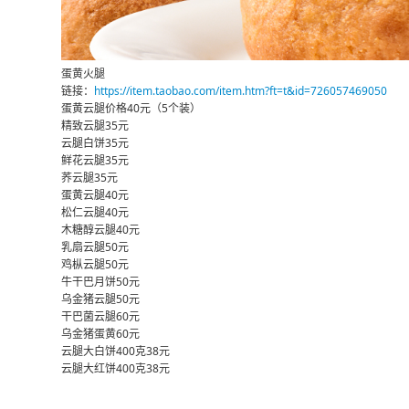
蛋黄火腿
链接：
https://item.taobao.com/item.htm?ft=t&id=726057469050
蛋黄云腿价格40元（5个装）
精致云腿35元
云腿白饼35元
鲜花云腿35元
荞云腿35元
蛋黄云腿40元
松仁云腿40元
木糖醇云腿40元
乳扇云腿50元
鸡枞云腿50元
牛干巴月饼50元
乌金猪云腿50元
干巴菌云腿60元
乌金猪蛋黄60元
云腿大白饼400克38元
云腿大红饼400克38元