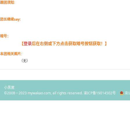
跟团须知:
团长继续say:
暗号：
【
登录
后在右侧或下方点击获取暗号按钮获取！】
本团相关图片:
（无）
小黑屋
©2008－2023 mywakao.com, all rights reserved.
渝ICP备19014502号
渝公