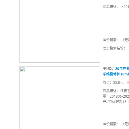
商品描述：（2019
差价搜索： （无
差价搜索结论：
主团2：
20年产
华维稳修护 I0m
原价：55.0元
商品描述：红腰子10
霜：201806-
元//百优眼霜15m
差价搜索： （无