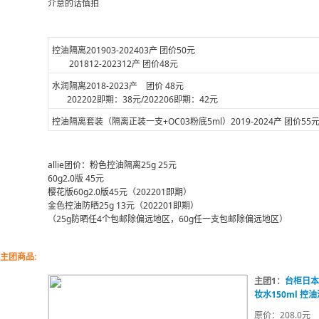
介意的话慎拍
控油隔离201903-202403产 团价50元
201812-202312产 团价48元
水润隔离2018-2023产 团价 48元
202202即期：38元/202206即期：42元
控油隔离套装（隔离正装一支+OC03粉底5ml）2019-2024产 团价55
allie团价：粉色控油隔离25g 25元
60g2.0版 45元
樱花版60g2.0版45元（202201即期）
金色控油防晒25g 13元（202201即期）
（25g防晒任4个包邮除偏远地区，60g任一支包邮除偏远地区）
主团商品:
主团1：
台柜日本
妆水150ml 控
原价：208.0元