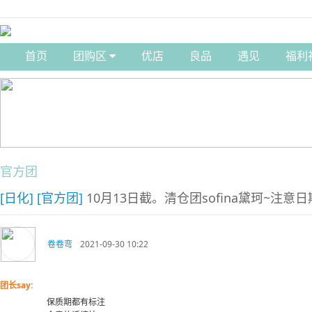
首页
团购区
优店
良品
遇见
福利
官方团
[日化]
[官方团]
10月13日截。清仓团sofina黛珂~注意日
卷卷弯
2021-09-30 10:22
团长say:
保质期都有标注