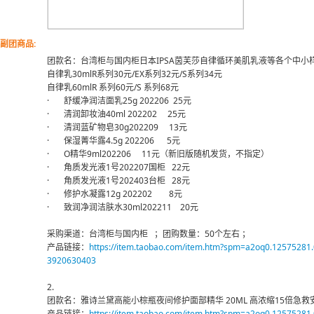
副团商品:
团款名：台湾柜与国内柜日本IPSA茵芙莎自律循环美肌乳液等各个中小样 30
自律乳30mlR系列30元/EX系列32元/S系列34元
自律乳60mlR 系列60元/S 系列68元
· 舒缓净润洁面乳25g 202206 25元
· 清润卸妆油40ml 202202 25元
· 清润蓝矿物皂30g202209 13元
· 保湿菁华露4.5g 202206 5元
· O精华9ml202206 11元（新旧版随机发货，不指定）
· 角质发光液1号202207国柜 22元
· 角质发光液1号202403台柜 28元
· 修护水凝露12g 202202 8元
· 致润净润洁肤水30ml202211 20元
采购渠道：台湾柜与国内柜 ；团购数量：50个左右 ；
产品链接：
https://item.taobao.com/item.htm?spm=a2oq0.1257528
3920630403
2.
团款名：雅诗兰黛高能小棕瓶夜间修护面部精华 20ML 高浓缩15倍急救安
产品链接：
https://item.taobao.com/item.htm?spm=a2oq0.12575281