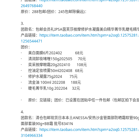
2649768440
原价：288包邮/团价：245包邮除偏远)：
3.
团款名：包邮会员礼IPSA茵芙莎按摩修护水凝露美白精华菁华乳睫毛精
产品链接：
https://item.taobao.com/item.htm?spm=a2oq0.1257528
1256544471
团价：
· 美白面膜6片202402 68元
· 清润卸妆啫喱150g202505 70元
· 奕采按摩眼霜20g202410 108元
· 控油定妆喷雾50ml202408 68元
· 修护水凝露75g2024 75元
· 流金油 100ml 202208 188元
· 睫毛菁华乳10g 202204 32元
· 原价：见链接；团价：已设置在团贴中任一件包邮（包邮区拍下会
4.
团款名：清仓包邮现货日本本土ANESSA/安热沙金管面部防晒霜软管90g
面部套装90g+BB霜 批号8341N
产品链接：
https://item.taobao.com/item.htm?spm=a2oq0.1257528
3104966334