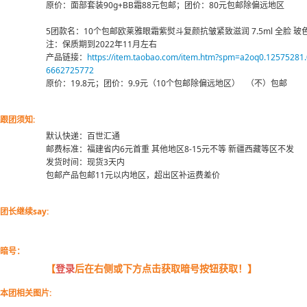
原价：面部套装90g+BB霜88元包邮；团价：80元包邮除偏远地区
5团款名：10个包邮欧莱雅眼霜紫熨斗复颜抗皱紧致滋润 7.5ml 全脸 玻
注：保质期到2022年11月左右
产品链接：
https://item.taobao.com/item.htm?spm=a2oq0.12575281
6662725772
原价：19.8元；团价：9.9元（10个包邮除偏远地区） （不）包邮
跟团须知:
默认快递：百世汇通
邮费标准：福建省内6元首重 其他地区8-15元不等 新疆西藏等区不发
发货时间：现货3天内
包邮产品包邮11元以内地区，超出区补运费差价
团长继续say:
暗号：
【
登录
后在右侧或下方点击获取暗号按钮获取！】
本团相关图片: