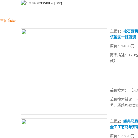
主团商品:
主团1：
松石蓝葫
该被这一抹蓝调
原价：148.0元
商品描述：120
款）
差价搜索： （无
差价搜索结论：团
艺，质感可媲美
美松瓷度的人造
主团2：
经典马蹄
金工工艺马年开
原价：228.0元