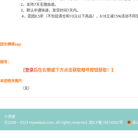
2，支持7天无理由退。
3，默认中通快递，发货时间7天内。
4，混团8.5折（不包括清仓和10元以下商品），618立减15%活动不同
团长继续say:
暗号：
【
登录
后在右侧或下方点击获取暗号按钮获取！】
本团相关图片:
（无）
小黑屋
©2008－2023 mywakao.com, all rights reserved.
渝ICP备19014502号
渝公