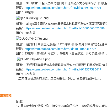
副团3：925银镀18k金天然红玛瑙白母贝迷你葫芦爱心螺丝拧小耳钉真
链接：
https://item.taobao.com/item.htm?ft=t&id=894917692701
团价：98包邮
副团4：akoya真多麻色6-6.5mm天然海水珍珠睫毛款925银耳钉高智
链接：
https://item.taobao.com/item.htm?ft=t&id=1050166562108&
团价：208包邮
副团5：经典四叶草流星元素设计S925纯银耳钉合集老货银价售完无补
链接：
https://item.taobao.com/item.htm?id=1031048366706
团价：85包邮（白钻四叶草款）、99包邮（金色恐龙、小号流星耳钉）
副团6：不规则强光天然淡水小米珠青金石925纯银项链 亚麻松弛感look
链接：
https://item.taobao.com/item.htm?ft=t&id=919377585417
团价：220包邮
（去年在银价涨价前团过，这次价格涨了20元，主要是银配件涨了。
跟团须知:
备注：
1，因国际金银价持续上涨，相交于25年初的价格，银价最高涨幅达3