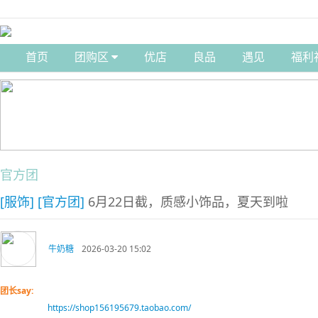
首页
团购区
优店
良品
遇见
福利
官方团
[服饰]
[官方团]
6月22日截，质感小饰品，夏天到啦
牛奶糖
2026-03-20 15:02
团长say:
https://shop156195679.taobao.com/