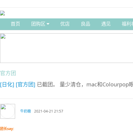
首页
团购区
优店
良品
遇见
福利
官方团
[日化]
[官方团]
已截团。 量少清仓，mac和Colourpo
牛奶糖
2021-04-21 21:57
团长say: