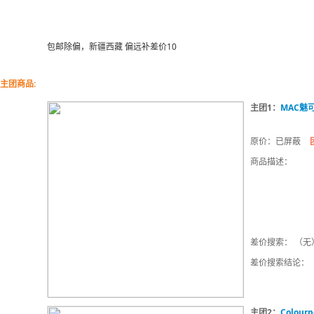
包邮除偏，新疆西藏 偏远补差价10
主团商品:
主团1：
MAC魅
原价：已屏蔽
商品描述：
差价搜索： （无
差价搜索结论：
主团2：
Colou