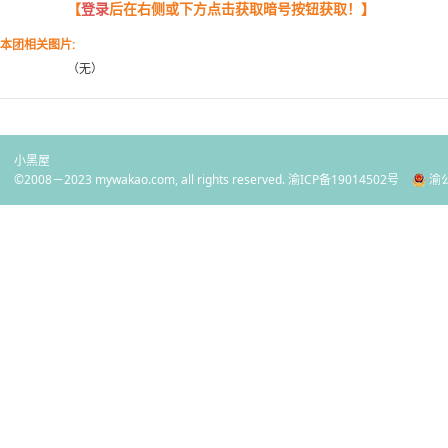
【
登录
后在右侧或下方点击获取暗号按钮获取！】
本团相关图片:
（无）
小黑屋
©2008－2023 mywakao.com, all rights reserved.
渝ICP备19014502号
渝公