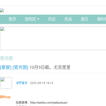
首页
团购区
优店
良品
遇见
福利
官方团
[家居]
[官方团]
10月9日截。尤克里里
波罗蜜多
2025-09-19 14:13
团长say:
哇靠微博：http://weibo.com/wakaotuan