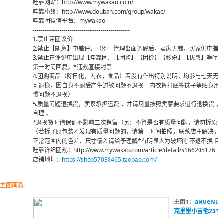
哇靠网站：http://www.mywakao.com/
哇靠小组：http://www.douban.com/group/wakao/
哇靠团微信平台：mywakao
--------------------------------------------------
1.禁止带团议价
2.禁止【随意】中差评。（例：管理出面调解后，卖家无错，买家仍中差
3.禁止在评论中出现【哇靠团】【团购】【团价】【秒杀】【优惠】等
第一时间回复。*违规直接封禁
4.团购商品（除日化，内衣，食品）若没有作出特别说明，均参与七天
可退换，因自身不耐受产生过敏问题不退换；内衣裤打底裤袜子等贴身
惯问题不退换）
5.质量问题退换货，卖家承担运费 ，并请尽量按照卖家要求进行退换货
自理 。
*退换货时请保证不影响二次销售（另：不管是否有质量问题，请勿拆原
（若拆了原包装才发现有质量问题的，请第一时间拍照，联系店主解决，
正常范围内的色差、尺寸偏差请给予理解*有明显人为破坏的 不退不换 
哇靠详细团规：http://www.mywakao.com/article/detail/5166205176
店铺地址：
https://shop57038465.taobao.com/
主团商品:
主团1：
aNue
克里里小吉他23