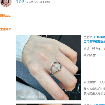
牛奶糖
2025-04-28 14:55
团长say:
主团商品:
主团1：
日系极简
口可调节戒指女
原价：98.0元
商品描述：
差价搜索： （无
差价搜索结论：
款用的是天然淡