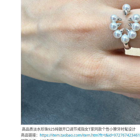
高品质淡水珍珠925纯银开口调节戒指女T家同款个性小獠牙时髦设计
商品链接：
https://item.taobao.com/item.htm?ft=t&id=972767423461