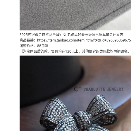
S925纯银镀金拉丝葫芦耳钉女 老铺风轻奢高级感气质耳饰金色复古
商品链接：https://item.taobao.com/item.htm?ft=t&id=896595359675
团购价格：88包邮
（淘宝同品质的款，售价均在130以上，其他便宜的类似款均为铜镀金