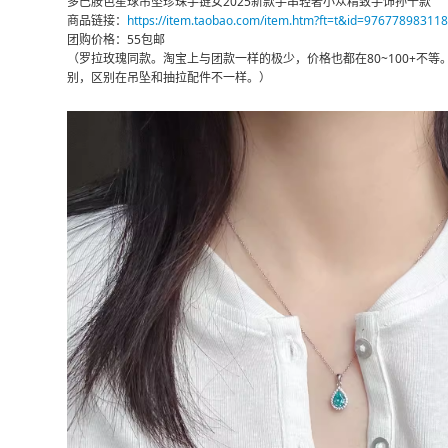
多巴胺色星球吊坠珍珠手链女2025新款手串轻奢小众精致手饰孙千款
商品链接：
https://item.taobao.com/item.htm?ft=t&id=976778983118
团购价格：55包邮
（罗拉玫瑰同款。淘宝上与团款一样的极少，价格也都在80~100+不等
别，区别在吊坠和抽拉配件不一样。）