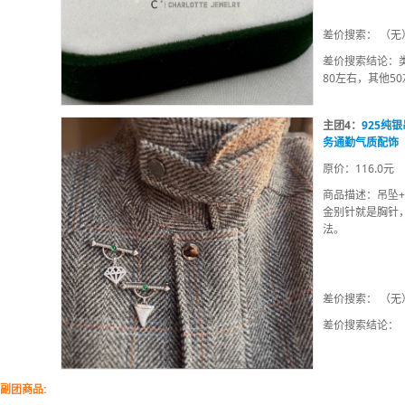
差价搜索： （无
差价搜索结论：类似
80左右，其他5
珠。
主团4：
925纯
务通勤气质配饰
原价：116.0元
商品描述：吊坠+
金别针就是胸针
法。
差价搜索： （无
差价搜索结论：
副团商品: