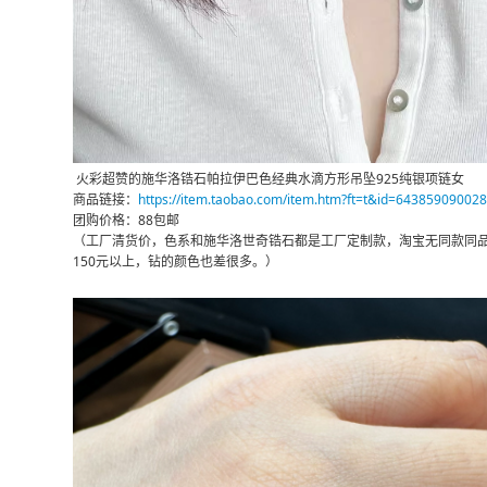
火彩超赞的施华洛锆石帕拉伊巴色经典水滴方形吊坠925纯银项链女
商品链接：
https://item.taobao.com/item.htm?ft=t&id=643859090028
团购价格：88包邮
（工厂清货价，色系和施华洛世奇锆石都是工厂定制款，淘宝无同款同品
150元以上，钻的颜色也差很多。）