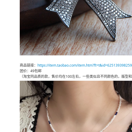
商品链接：
https://item.taobao.com/item.htm?ft=t&id=625139398259
团价：49包邮
（淘宝同品质的款，售价均在100左右，一些类似且不同颜色的，版型