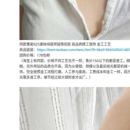
同款雏菊925通体纯银项链情侣款 高品质精工银饰 金工工艺
商品链接：
https://item.taobao.com/item.htm?ft=t&id=966049041485
团购价格：178包邮
（淘宝上有同款，价格不同工艺也不一样，售价150以下的都是普工，
糙，另外用钻的品质也不高，因为从熔银、倒模以及最后抛光都是机械
饰，完全按照金工流程打磨，人工参与度高，工费成本和金工一样，因
光需多道工序，细节经过放大镜检查才出厂。）