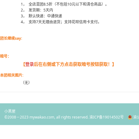
1， 全店混团8.5折（不包括10元以下和清仓商品）。
2， 发货期：5天内
3， 默认快递：中通快递
4， 支持7天无理由退货；支持花呗信用卡支付。
团长继续say:
暗号：
【
登录
后在右侧或下方点击获取暗号按钮获取！】
本团相关图片:
（无）
小黑屋
©2008－2023 mywakao.com, all rights reserved.
渝ICP备19014502号
渝公