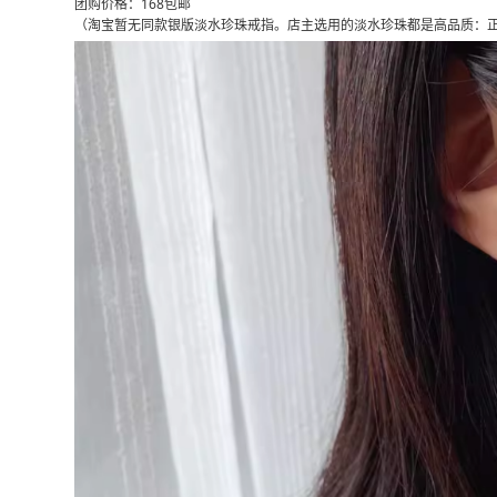
团购价格：168包邮
（淘宝暂无同款银版淡水珍珠戒指。店主选用的淡水珍珠都是高品质：