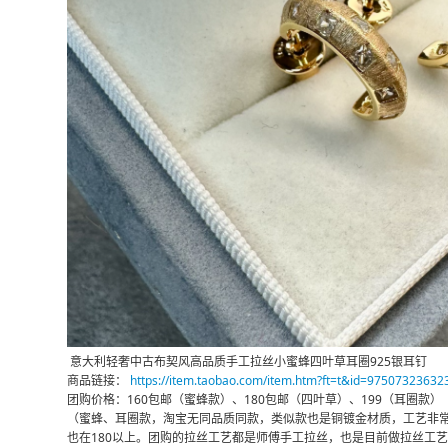
意大利轻奢中古布契风高品质手工拉丝小蜜蜂四叶草耳圈925银耳钉
商品链接：
https://item.taobao.com/item.htm?ft=t&id=97507323632
团购价格：160包邮（蜜蜂款）、180包邮（四叶草）、199（耳圈款）
（蜜蜂、耳圈款，淘宝无同品质同款，类似款也是铜镀金材质，工艺非
也在180以上。团购的拉丝工艺都是师傅手工拉丝，也是目前做拉丝工