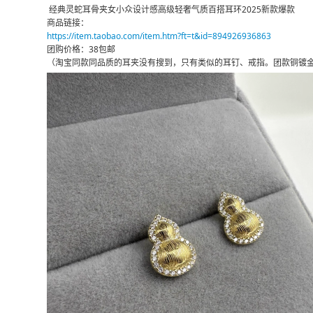
经典灵蛇耳骨夹女小众设计感高级轻奢气质百搭耳环2025新款爆款
商品链接：
https://item.taobao.com/item.htm?ft=t&id=894926936863
团购价格：38包邮
（淘宝同款同品质的耳夹没有搜到，只有类似的耳钉、戒指。团款铜镀