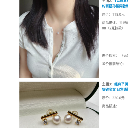
主团2：
1克拉莫
约百搭孙俪同款
原价：118.0元
商品描述：鱼线款
08（2克拉款）
差价搜索： （无
差价搜索结论：
主团3：
经典平衡
银镀金女 日常通
原价：220.0元
商品描述：