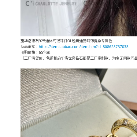
施华洛锆石925通体纯银耳钉OL经典通勤耳饰夏季专属色
商品链接：
https://item.taobao.com/item.htm?id=808628737038
团购价格：65包邮
（工厂清货价，色系和施华洛世奇锆石都是工厂定制款，淘宝无同款同