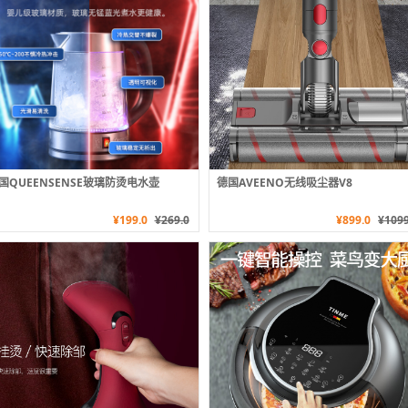
国QUEENSENSE玻璃防烫电水壶
德国AVEENO无线吸尘器V8
¥199.0
¥269.0
¥899.0
¥1099