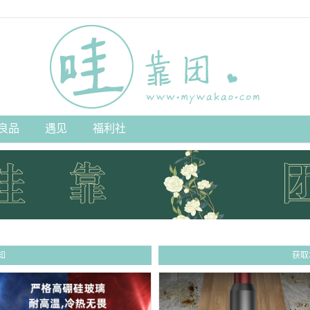
良品
遇见
福利社
知
获取