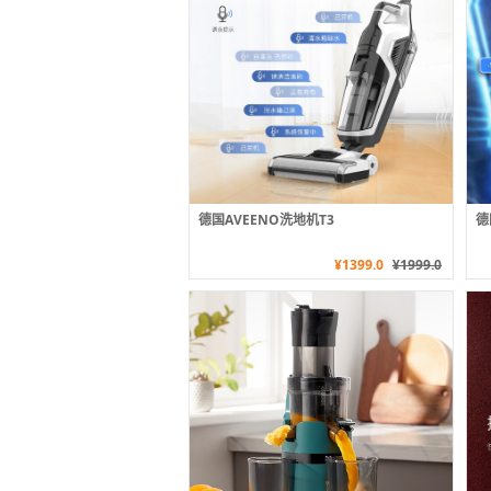
德国AVEENO洗地机T3
德
¥1399.0
¥1999.0