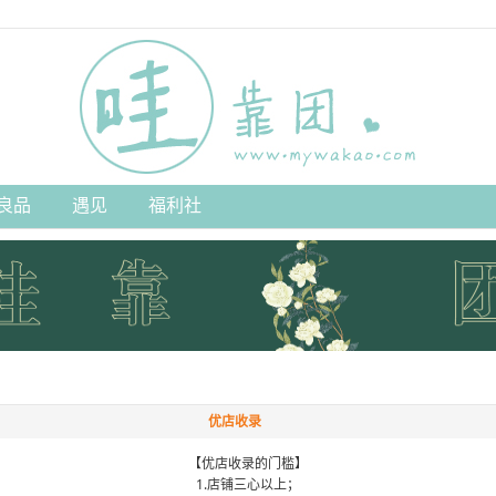
良品
遇见
福利社
优店收录
【优店收录的门槛】
1.店铺三心以上；