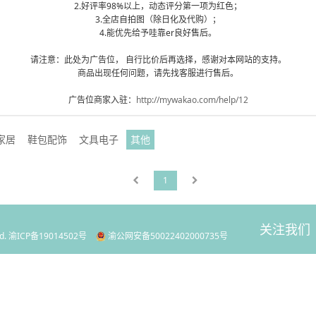
2.好评率98%以上，动态评分第一项为红色；
3.全店自拍图（除日化及代购）；
4.能优先给予哇靠er良好售后。
请注意：此处为广告位， 自行比价后再选择，感谢对本网站的支持。
商品出现任何问题，请先找客服进行售后。
广告位商家入驻：
http://mywakao.com/help/12
家居
鞋包配饰
文具电子
其他
1
关注我们
d.
渝ICP备19014502号
渝公网安备50022402000735号