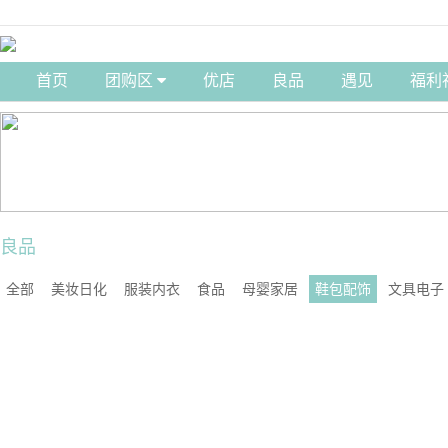
首页
团购区
优店
良品
遇见
福利
良品
全部
美妆日化
服装内衣
食品
母婴家居
鞋包配饰
文具电子