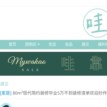
首页
团购区
优店
良品
遇见
福利
遇见
[家居]
80m²现代简约装修毕业5万不到装修清单欢迎抄