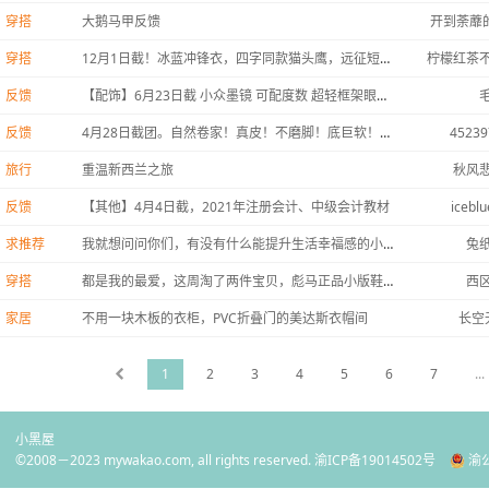
穿搭
大鹅马甲反馈
开到荼蘼的
穿搭
12月1日截！冰蓝冲锋衣，四字同款猫头鹰，远征短款，马甲。莎莎家大鹅今年还要吗？
柠檬红茶
反馈
【配饰】6月23日截 小众墨镜 可配度数 超轻框架眼镜 夏天来了冲冲冲
反馈
4月28日截团。自然卷家！真皮！不磨脚！底巨软！售后无敌！便宜好穿的玛丽珍乐福鞋凉鞋
45239
旅行
重温新西兰之旅
秋风
反馈
【其他】4月4日截，2021年注册会计、中级会计教材
iceblu
求推荐
我就想问问你们，有没有什么能提升生活幸福感的小玩意儿？？
兔
穿搭
都是我的最爱，这周淘了两件宝贝，彪马正品小版鞋，马克华菲上衣，美美哒
西
家居
不用一块木板的衣柜，PVC折叠门的美达斯衣帽间
长空
1
2
3
4
5
6
7
...
小黑屋
©2008－2023 mywakao.com, all rights reserved.
渝ICP备19014502号
渝公