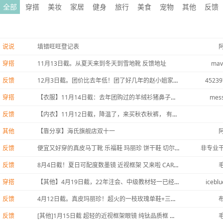
全部
穿搭
美妆
家居
健身
旅行
美食
宠物
其他
反馈
说说
填错旺旺登记表
穿搭
11月13日截。从夏天来到冬天到雪地靴 反馈地址
mavi
反馈
12月3日截。团价比去年低！团了好几年的赵小姐家ugg
45239
穿搭
【衣服】11月14日截：去年团购过的羊绒衫猪鼻子竹节扣等。
mess
反馈
【内衣】11月12日截，降温了，来买秋衣秋裤， 有翻页福利！
其他
【靠分享】海氏旗舰店双十一
反馈
便宜又好穿的真皮马丁靴 乐福鞋 玛丽珍 饼干鞋 切尔西
非专业
反馈
8月4日截！夏日可配度数墨镜 近视框架 又来啦 CARIN/GM/CELINE全都有 更新翻页福利！
穿搭
【其他】4月19日截，22年注会、中级教材轻一已经出了，会计人们冲鸭！
iceblu
反馈
4月12日截。真皮玛丽珍！超火的一枝玫瑰单鞋+三孔马丁靴！
反馈
[其他]1月15日截 超轻的近视框架眼镜 纯钛品质框 平价透明框