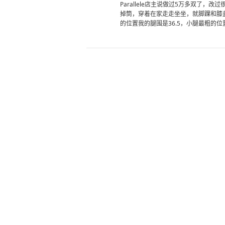
Parallele店主说做过5万多双了
掉筒，穿着在家走走坐坐，就脚踝和膝
的位置我的腿围是36.5，小腿最粗的位