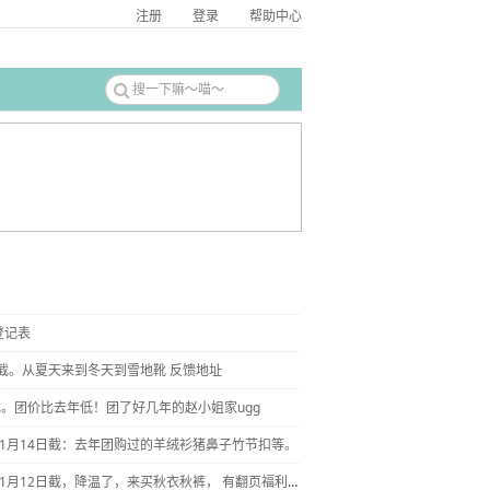
注册
登录
帮助中心
登记表
日截。从夏天来到冬天到雪地靴 反馈地址
截。团价比去年低！团了好几年的赵小姐家ugg
11月14日截：去年团购过的羊绒衫猪鼻子竹节扣等。
【内衣】11月12日截，降温了，来买秋衣秋裤， 有翻页福利！