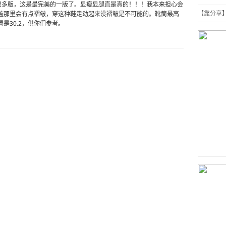
，改过很多版，这是最完美的一版了。显瘦显腿直是真的！！！我本来担心会
【靠分享
盖那里会有点褶皱，穿这种鞋走动起来没褶皱是不可能的。靴筒最高
置是30.2，供你们参考。