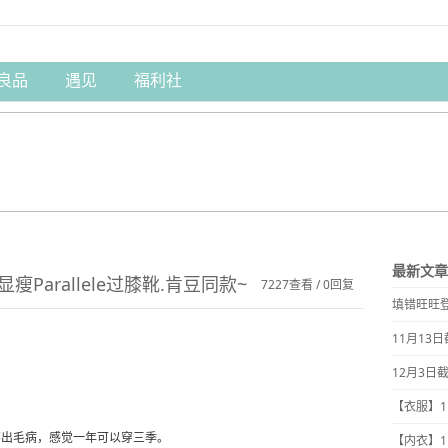
良品
遇见
福利社
最新文章
瘦Parallele过膝靴.肯豆同款~
7227查看 / 0回复
填错旺旺
11月13
12月3日
【衣服】
不出毛病，感觉一年可以穿三季。