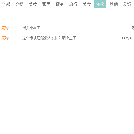
全部
穿搭
美妆
家居
健身
旅行
美食
宠物
其他
反馈
宠物
街头小霸王
宠物
这个版块居然没人发帖？晒个主子！
TanyaC