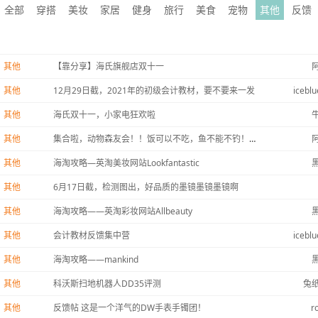
全部
穿搭
美妆
家居
健身
旅行
美食
宠物
其他
反馈
其他
【靠分享】海氏旗舰店双十一
其他
12月29日截，2021年的初级会计教材，要不要来一发
iceblu
其他
海氏双十一，小家电狂欢啦
其他
集合啦，动物森友会！！饭可以不吃，鱼不能不钓！！
其他
海淘攻略—英淘美妆网站Lookfantastic
其他
6月17日截，检测图出，好品质的墨镜墨镜墨镜啊
其他
海淘攻略——英淘彩妆网站Allbeauty
其他
会计教材反馈集中营
iceblu
其他
海淘攻略——mankind
其他
科沃斯扫地机器人DD35评测
兔
其他
反馈帖 这是一个洋气的DW手表手镯团！
r